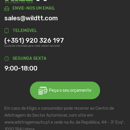
ENVIE-NOS UM EMAIL
sales@wildtt.com
TELEMÓVEL
(+351) 920 326 197
Custo de chamada para rede móvel nacional
SEGUNDA SEXTA
9:00-18:00
Peça o seu orçamento
Em caso de litígio o consumidor pode recorrer ao Centro de
Arbitragem do Sector Automóvel, com sítio em
www.arbitragemauto.pt e sede na Av. da República, 44 – 3º Esqº,
1050 194 Lisboa