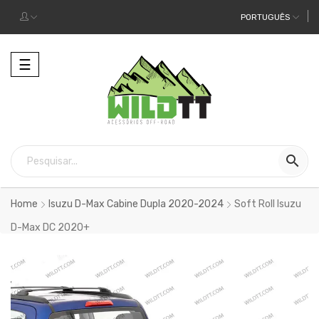
PORTUGUÊS
Alternar
☰
a
navegação

Home
Isuzu D-Max Cabine Dupla 2020-2024
Soft Roll Isuzu
D-Max DC 2020+