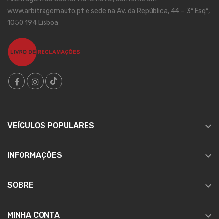
www.arbitragemauto.pt e sede na Av. da República, 44 – 3º Esqº,
1050 194 Lisboa

VEÍCULOS POPULARES

INFORMAÇÕES

SOBRE

MINHA CONTA