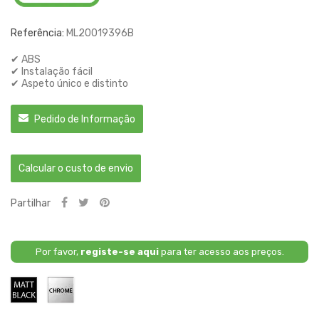
Referência:
ML20019396B
✔ ABS
✔ Instalação fácil
✔ Aspeto único e distinto
Pedido de Informação
Calcular o custo de envio
Partilhar
Por favor,
registe-se aqui
para ter acesso aos preços.
Preto
Cromado
Fosco