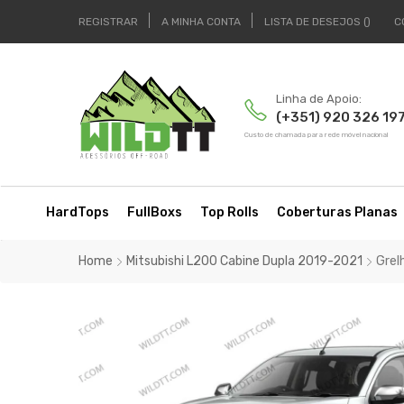
REGISTRAR
A MINHA CONTA
LISTA DE DESEJOS
C
Linha de Apoio:
(+351) 920 326 19
Custo de chamada para rede móvel nacional
HardTops
FullBoxs
Top Rolls
Coberturas Planas
Home
Mitsubishi L200 Cabine Dupla 2019-2021
Grel