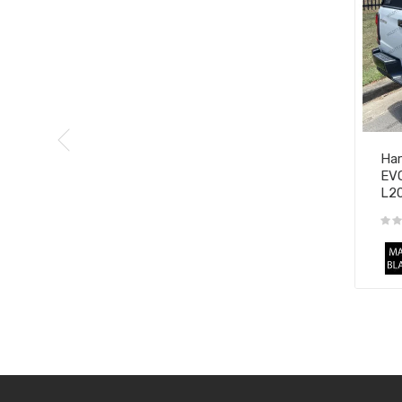
Har
EVO
L20