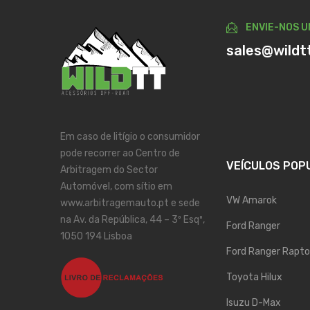
ENVIE-NOS U
sales@wildt
Em caso de litígio o consumidor
pode recorrer ao Centro de
VEÍCULOS POP
Arbitragem do Sector
Automóvel, com sítio em
VW Amarok
www.arbitragemauto.pt e sede
na Av. da República, 44 – 3º Esqº,
Ford Ranger
1050 194 Lisboa
Ford Ranger Rapto
Toyota Hilux
Isuzu D-Max