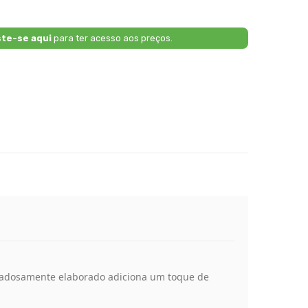
ste-se aqui
para ter acesso aos preços.
uidadosamente elaborado adiciona um toque de