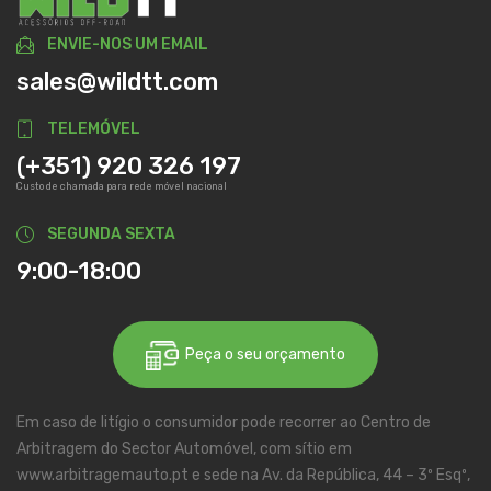
ENVIE-NOS UM EMAIL
sales@wildtt.com
TELEMÓVEL
(+351) 920 326 197
Custo de chamada para rede móvel nacional
SEGUNDA SEXTA
9:00-18:00
Peça o seu orçamento
Em caso de litígio o consumidor pode recorrer ao Centro de
Arbitragem do Sector Automóvel, com sítio em
www.arbitragemauto.pt e sede na Av. da República, 44 – 3º Esqº,