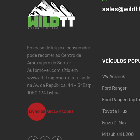
sales@wildt
Em caso de litígio o consumidor
pode recorrer ao Centro de
VEÍCULOS POP
Arbitragem do Sector
Automóvel, com sítio em
VW Amarok
www.arbitragemauto.pt e sede
na Av. da República, 44 – 3º Esqº,
Ford Ranger
1050 194 Lisboa
Ford Ranger Rapto
Toyota Hilux
Isuzu D-Max
Mitsubishi L200