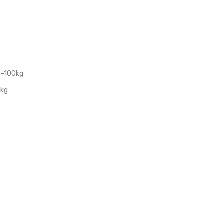
50-100kg
0kg