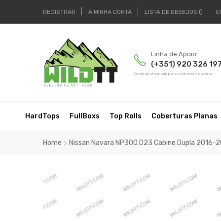
REGISTRAR
A MINHA CONTA
LISTA DE DESEJOS
C
Linha de Apoio:
(+351) 920 326 19
Custo de chamada para rede móvel nacional
HardTops
FullBoxs
Top Rolls
Coberturas Planas
Home
Nissan Navara NP300 D23 Cabine Dupla 2016-