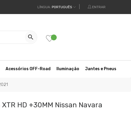
LÍNGUA:
PORTUGUÊS
ENTRAR

Acessórios OFF-Road
Iluminação
Jantes e Pneus
2021
S XTR HD +30MM Nissan Navara