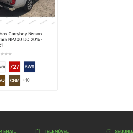
lbox Carryboy Nissan
ara NP300 DC 2016-
21
+10
M EMAIL
TELEMÓVEL
SEGUND