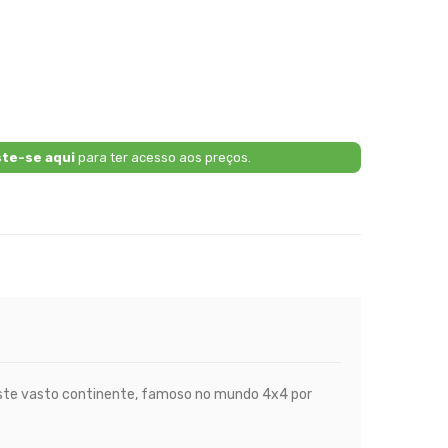
ste-se aqui
para ter acesso aos preços.
ste vasto continente, famoso no mundo 4x4 por