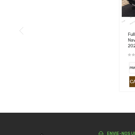
Ful
Nav
20
ENVIE-NOS U