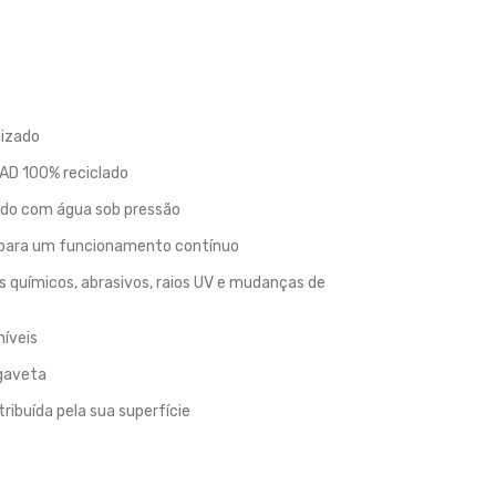
nizado
EAD 100% reciclado
vado com água sob pressão
 para um funcionamento contínuo
 químicos, abrasivos, raios UV e mudanças de
níveis
 gaveta
ribuída pela sua superfície