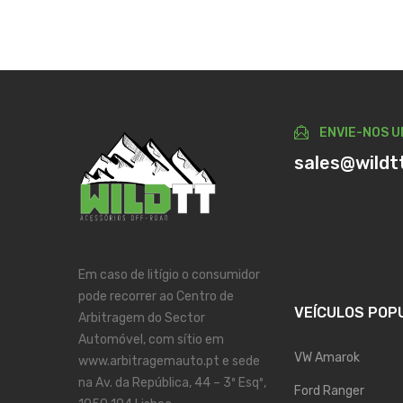
ENVIE-NOS U
sales@wildt
Em caso de litígio o consumidor
pode recorrer ao Centro de
VEÍCULOS POP
Arbitragem do Sector
Automóvel, com sítio em
VW Amarok
www.arbitragemauto.pt e sede
na Av. da República, 44 – 3º Esqº,
Ford Ranger