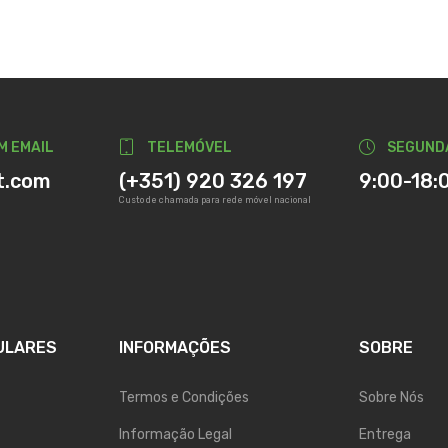
M EMAIL
TELEMÓVEL
SEGUND
t.com
(+351) 920 326 197
9:00-18:
Custo de chamada para rede móvel nacional
ULARES
INFORMAÇÕES
SOBRE
Termos e Condições
Sobre Nós
Informação Legal
Entrega