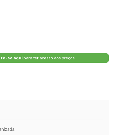
ste-se aqui
para ter acesso aos preços.
anizada.