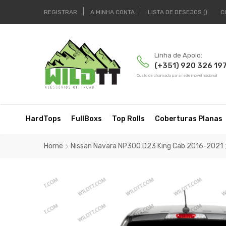
REGISTRAR
A MINHA CONTA
LISTA DE DESEJOS
C
Linha de Apoio:
(+351) 920 326 19
Custo de chamada para rede móvel nacional
HardTops
FullBoxs
Top Rolls
Coberturas Planas
Home
Nissan Navara NP300 D23 King Cab 2016-2021