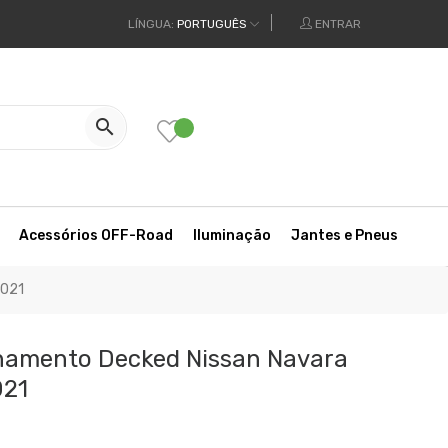
LÍNGUA:
PORTUGUÊS
ENTRAR

Acessórios OFF-Road
Iluminação
Jantes e Pneus
2021
namento Decked Nissan Navara
021