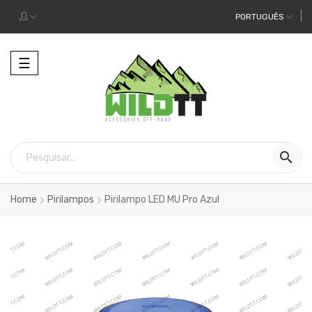
PORTUGUÊS
Alternar
☰
a
navegação

Home
Pirilampos
Pirilampo LED MU Pro Azul