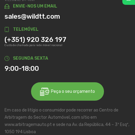
ENVIE-NOS UM EMAIL
sales@wildtt.com
TELEMÓVEL
(+351) 920 326 197
Custo de chamada para rede móvel nacional
SEGUNDA SEXTA
9:00-18:00
Peça o seu orçamento
Em caso de litígio o consumidor pode recorrer ao Centro de
Arbitragem do Sector Automóvel, com sítio em
www.arbitragemauto.pt e sede na Av. da República, 44 – 3º Esqº,
1050 194 Lisboa