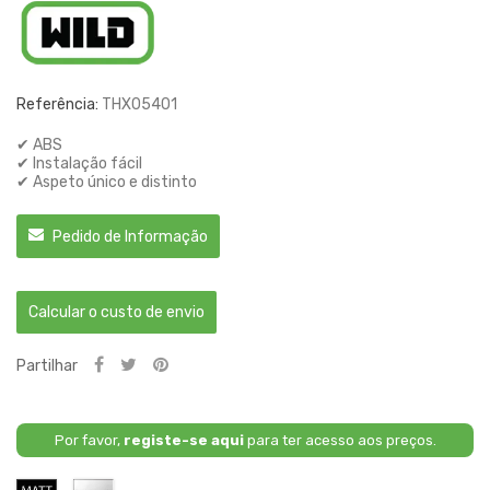
Referência:
THX05401
✔ ABS
✔ Instalação fácil
✔ Aspeto único e distinto
Pedido de Informação
Calcular o custo de envio
Partilhar
Por favor,
registe-se aqui
para ter acesso aos preços.
Preto
Cromado