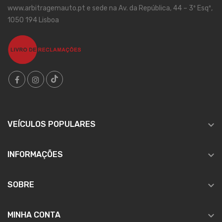
www.arbitragemauto.pt e sede na Av. da República, 44 – 3º Esqº,
1050 194 Lisboa

VEÍCULOS POPULARES

INFORMAÇÕES

SOBRE

MINHA CONTA