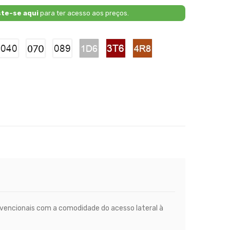
ste-se aqui
para ter acesso aos preços.
2
040
070
089
1D6
3T6
4R8
-
-
-
-
-
-
ue
Pure
Pearl
Pearl
Silver
Red
Orange
tallic
White
White
White
Metallic
Metallic
nvencionais com a comodidade do acesso lateral à