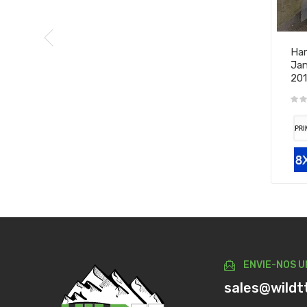
Har
Jan
20
ENVIE-NOS U
sales@wildt