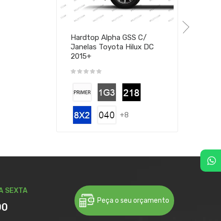
Hardtop Alpha GSS C/
Janelas Toyota Hilux DC
2015+
+8
A SEXTA
Peça o seu orçamento
00