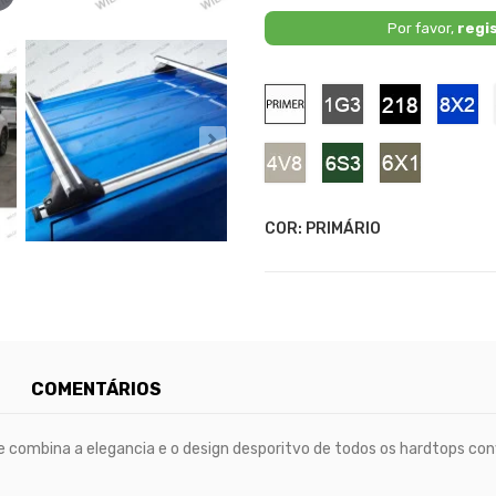
Por favor,
regi
Primário
1G3
218
8X
-
-
-
Grey
Black
Bl
Metallic
Mica
Me
4V8
6S3
6X1
-
-
-
Bronze
Green
Oxide
Metallic
Bronze
COR: PRIMÁRIO
COMENTÁRIOS
e combina a elegancia e o design desporitvo de todos os hardtops co