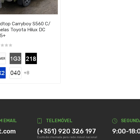
dtop Carryboy S560 C/
elas Toyota Hilux DC
15+
+8
M EMAIL
TELEMÓVEL
SEGUND
t.com
(+351) 920 326 197
9:00-18:
Custo de chamada para rede móvel nacional