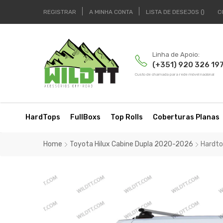
REGISTRAR
A MINHA CONTA
LISTA DE DESEJOS
C
Linha de Apoio:
(+351) 920 326 19
Custo de chamada para rede móvel nacional
HardTops
FullBoxs
Top Rolls
Coberturas Planas
Home
Toyota Hilux Cabine Dupla 2020-2026
Hardto