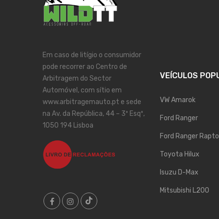
Em caso de litígio o consumidor
pode recorrer ao Centro de
VEÍCULOS POP
Arbitragem do Sector
Automóvel, com sítio em
VW Amarok
www.arbitragemauto.pt e sede
na Av. da República, 44 – 3º Esqº,
Ford Ranger
1050 194 Lisboa
Ford Ranger Rapto
Toyota Hilux
Isuzu D-Max
Mitsubishi L200