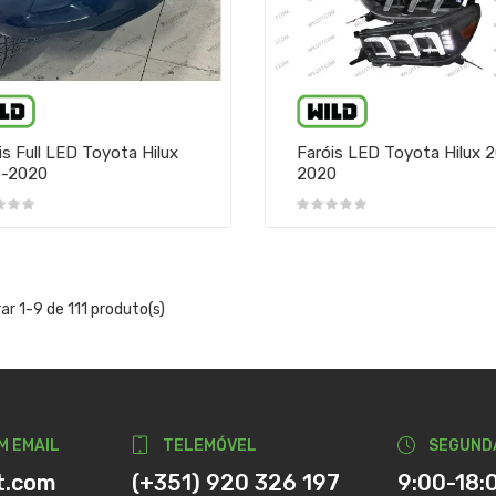
is Full LED Toyota Hilux
Faróis LED Toyota Hilux 
6-2020
2020
ar 1-9 de 111 produto(s)
M EMAIL
TELEMÓVEL
SEGUND
t.com
(+351) 920 326 197
9:00-18: