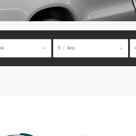
lo
Ano