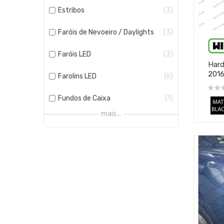
Estribos
3
Faróis de Nevoeiro / Daylights
3
Faróis LED
3
Hard
201
Farolins LED
6
Fundos de Caixa
1
mais...