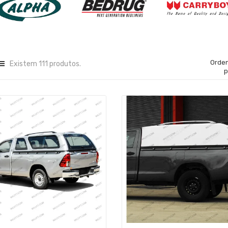
Orde
Existem 111 produtos.
p