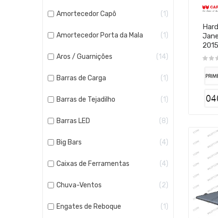
Amortecedor Capô
1
Hard
Amortecedor Porta da Mala
1
Jane
201
Aros / Guarnições
14
Barras de Carga
1
Barras de Tejadilho
1
Barras LED
8
Big Bars
4
Caixas de Ferramentas
4
Chuva-Ventos
2
Engates de Reboque
1