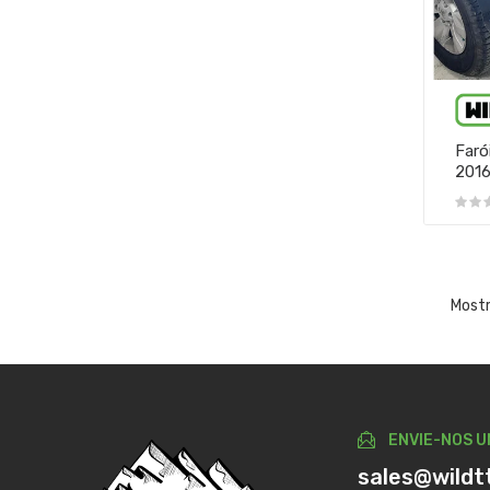
Faró
201
Mostr
ENVIE-NOS U
sales@wildt