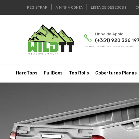
REGISTRAR
A MINHA CONTA
LISTA DE DESEJOS
C
Linha de Apoio:
(+351) 920 326 19
Custo de chamada para rede móvel nacional
HardTops
FullBoxs
Top Rolls
Coberturas Planas