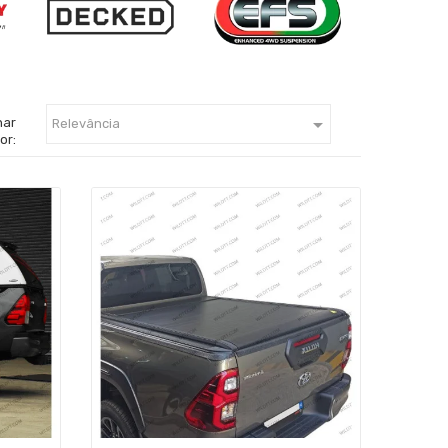

nar
Relevância
or: