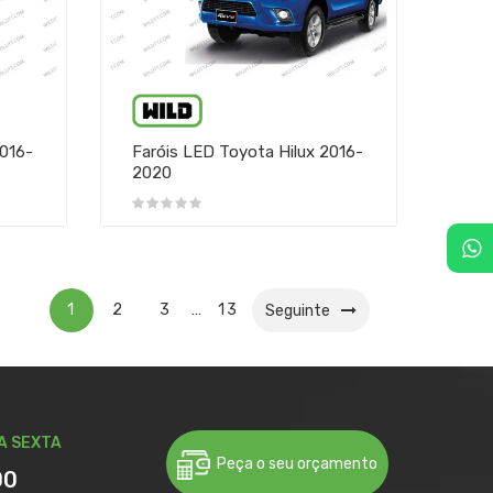
2016-
Faróis LED Toyota Hilux 2016-
2020
1
2
3
13
…
Seguinte
A SEXTA
Peça o seu orçamento
00