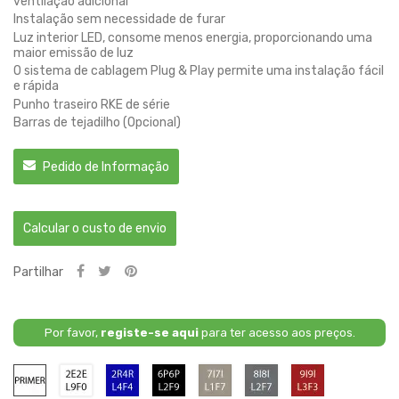
ventilação adicional
Instalação sem necessidade de furar
Luz interior LED, consome menos energia, proporcionando uma
maior emissão de luz
O sistema de cablagem Plug & Play permite uma instalação fácil
e rápida
Punho traseiro RKE de série
Barras de tejadilho (Opcional)
Pedido de Informação
Calcular o custo de envio
Partilhar
Por favor,
registe-se aqui
para ter acesso aos preços.
Primário
2E2E
4R4R
6P6P
7I7I
8I8I
9I9I
/
/
/
/
/
/