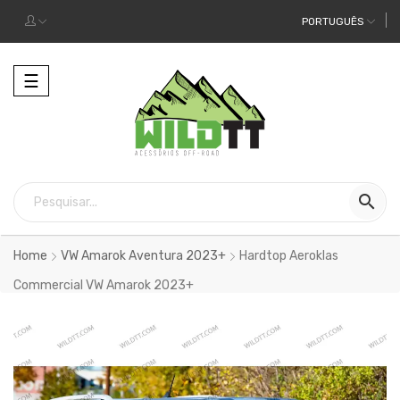
PORTUGUÊS
Alternar
☰
a
navegação

Home
VW Amarok Aventura 2023+
Hardtop Aeroklas
Commercial VW Amarok 2023+