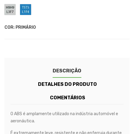
L9F0
L4F4
L2F9
L1F7
L2F7
L3F3
-
-
-
-
-
-
H9H9
T5T5
Clear
Bright
Midnight
Bright
Dark
Deep
/
/
White
Blue
Black
Beige
Grey
Red
L3F7
L1F4
Metallic
Metallic
Metallic
Metallic
-
-
Light
Mid
COR: PRIMÁRIO
Grey
Blue
Metallic
Metallic
DESCRIÇÃO
DETALHES DO PRODUTO
COMENTÁRIOS
O ABS é amplamente utilizado na indústria automóvel e
aeronáutica.
É extremamente leve, resistente e não enferruja durante