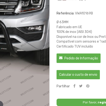
Referência:
VWA10169B
Ø 63MM
Fabricado em UE
100% de inox (AISI 304)
Disponível na cor de Inox ou Pre
Compatível com sensores e "rada
Certificado TUV incluído
Pedido de Informação
Calcular o custo de envio
Partilhar
Por favor,
regi