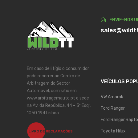
ENVIE-NOS U
sales@wildt
Em caso de litígio o consumidor
pode recorrer ao Centro de
VEÍCULOS POP
Arbitragem do Sector
Automóvel, com sítio em
VW Amarok
www.arbitragemauto.pt e sede
na Av. da República, 44 – 3º Esqº,
Ford Ranger
1050 194 Lisboa
Ford Ranger Rapto
Toyota Hilux