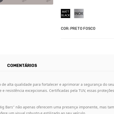
Preto
Inox
Fosco
COR: PRETO FOSCO
COMENTÁRIOS
de alta qualidade para fortalecer e aprimorar a segurança do seu 
e e resistência excepcionais. Certificadas pela TUV, essas proteç
Big Bars" não apenas oferecem uma presença imponente, mas ta
ere um visual robusto e estilizado ao seu veículo.