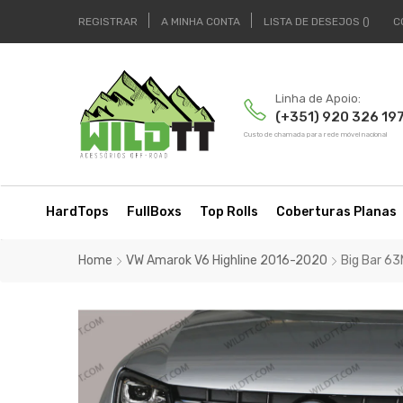
REGISTRAR
A MINHA CONTA
LISTA DE DESEJOS
C
Linha de Apoio:
(+351) 920 326 19
Custo de chamada para rede móvel nacional
HardTops
FullBoxs
Top Rolls
Coberturas Planas
Home
VW Amarok V6 Highline 2016-2020
Big Bar 6