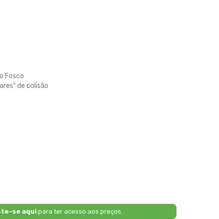
to Fosco
res" de colisão
ste-se aqui
para ter acesso aos preços.