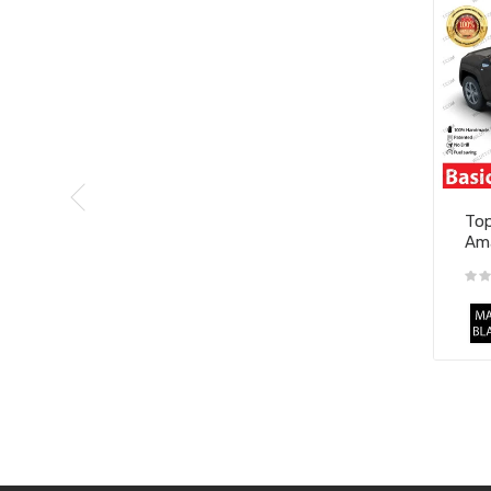
Top
Am