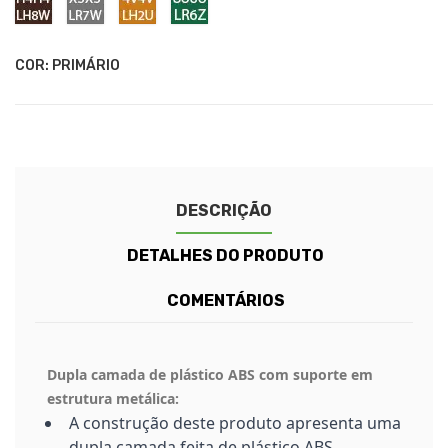
Candy
Tornado
Natural
Sand
Ontario
Mojave
Blue
/
/
/
/
White
Red
Grey
Beige
Green
Beige
LH8W
LR7H
LH2U
LR6Z
-
-
-
-
Chestnut
Indium
Honey
Peacock
COR: PRIMÁRIO
Brown
Grey
Orange
Green
DESCRIÇÃO
DETALHES DO PRODUTO
COMENTÁRIOS
Dupla camada de plástico ABS com suporte em
estrutura metálica:
A construção deste produto apresenta uma
dupla camada feita de plástico ABS