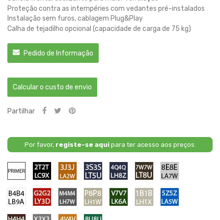
Proteção contra as intempéries com vedantes pré-instalados
Instalação sem furos, cablagem Plug&Play
Calha de tejadilho opcional (capacidade de carga de 75 kg)
Pedido de Informação
Calcular o custo de envio
Partilhar
Por favor,
registe-se aqui
para ter acesso aos preços.
Primário
2T2T
3J3J
3S3S
4Q4Q
7W7W
8E8E
/
/
/
/
/
/
LC9X
LA2W
LT5U
LH8Z
LT8U
LA7W
-
-
-
-
-
-
B4B4
G2G2
M4M4
P8P8
V7V7
1B1B
5Z5Z
Deep
Copper
Starlight
Toffee
Mendoza
Reflex
/
/
/
/
/
/
/
Black
Orange
Blue
Brown
Brown
Silver
LB9A
LY3D
LH7W
LH1W
LK6A
LH1X
LA5W
-
-
-
-
-
-
Ravenna
H4H4
X3X3
4V4V
8U8U