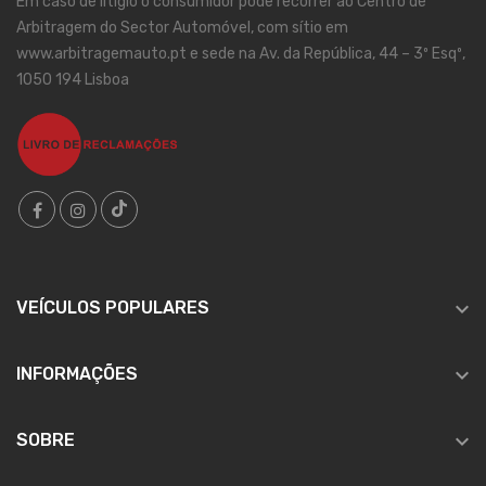
Em caso de litígio o consumidor pode recorrer ao Centro de
Arbitragem do Sector Automóvel, com sítio em
www.arbitragemauto.pt e sede na Av. da República, 44 – 3º Esqº,
1050 194 Lisboa

VEÍCULOS POPULARES

INFORMAÇÕES

SOBRE