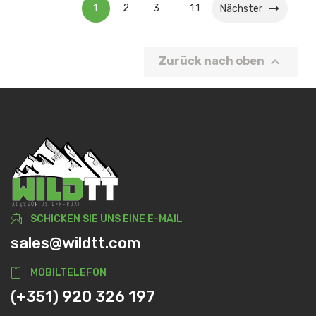
1
2
3
11
…
Nächster

Zurück nach oben
SCHICKEN SIE UNS EINE E-MAIL
sales@wildtt.com
MOBILTELEFON
(+351) 920 326 197