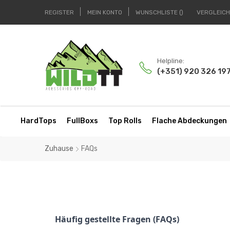
REGISTER
MEIN KONTO
WUNSCHLISTE
VERGLEIC
Helpline:
(+351) 920 326 19
HardTops
FullBoxs
Top Rolls
Flache Abdeckungen
Zuhause
FAQs
Häufig gestellte Fragen (FAQs)