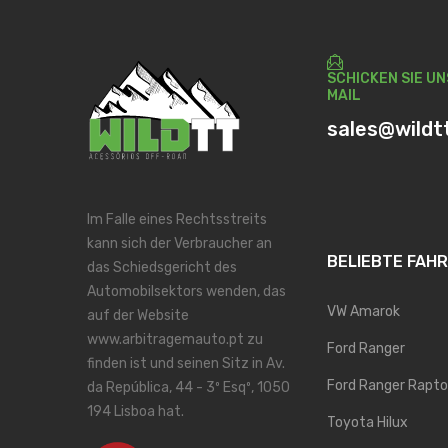
SCHICKEN SIE UN
MAIL
sales@wildt
Im Falle eines Rechtsstreits
kann sich der Verbraucher an
BELIEBTE FAH
das Schiedsgericht des
Automobilsektors wenden, das
VW Amarok
auf der Website
www.arbitragemauto.pt zu
Ford Ranger
finden ist und seinen Sitz in Av.
Ford Ranger Rapto
da República, 44 - 3º Esqº, 1050
194 Lisboa hat.
Toyota Hilux