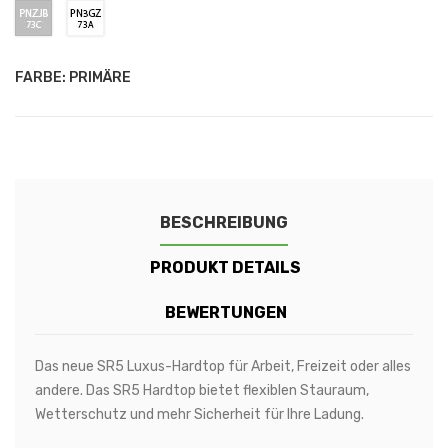
LUCID
-
-
-
-
-
-
-
PNZJB
PN3GZ
RED
ARTIC
METEOR
ALUMINIUM
CONQUER
SEDONA
CODE
SHADOW
/
/
WHITE
GREY
METALLIC
GREY
ORANGE
ORANGE
/
73C
73A
(RAPTOR)
(RAPTOR)
(RAPTOR)
(RAPTOR)
(RAPTOR)
(RAPTOR)
ABSOLUTE
-
-
BALCK
MOONDUST
FROZEN
FARBE: PRIMÄRE
(RAPTOR)
SILVER
WHITE
BESCHREIBUNG
PRODUKT DETAILS
BEWERTUNGEN
Das neue SR5 Luxus-Hardtop für Arbeit, Freizeit oder alles
andere. Das SR5 Hardtop bietet flexiblen Stauraum,
Wetterschutz und mehr Sicherheit für Ihre Ladung.