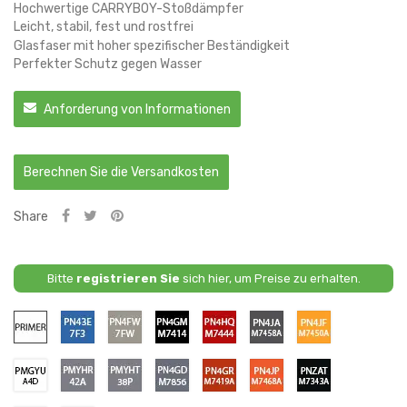
Hochwertige CARRYBOY-Stoßdämpfer
Leicht, stabil, fest und rostfrei
Glasfaser mit hoher spezifischer Beständigkeit
Perfekter Schutz gegen Wasser
Anforderung von Informationen
Berechnen Sie die Versandkosten
Share
Bitte
registrieren Sie
sich hier, um Preise zu erhalten.
Primäre
PN43E
PN4FW
PN4GM
PN4HQ
PN4JA
PN4JF
/
/
/
/
/
/
7F3
7FW
M7414
M7444
M7458A
M7450A
-
-
-
-
-
-
PMYFU
PMYHR
PMYHT
PN4GD
PN4GR
PN4JP
PNZAT
BLUE
DIFFUSED
AGATE
RAPID
CARBONIZED
CYBER
/
/
/
/
/
/
/
LIGHTNING
SILVER
BLACK
/
GREY
ORANGE
A4D
42A
38P
M7856
M7419A
M7468A
M7343A