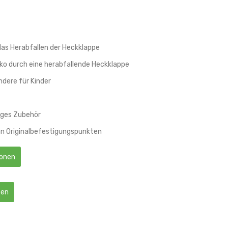
das Herabfallen der Heckklappe
ko durch eine herabfallende Heckklappe
ndere für Kinder
iges Zubehör
an Originalbefestigungspunkten
ionen
ten