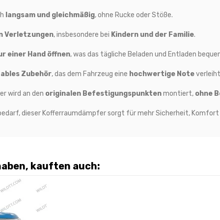
ch
langsam und gleichmäßig
, ohne Rucke oder Stöße.
on Verletzungen
, insbesondere bei
Kindern und der Familie
.
ur einer Hand öffnen
, was das tägliche Beladen und Entladen bequ
ables Zubehör
, das dem Fahrzeug eine
hochwertige Note
verleiht
r wird an den
originalen Befestigungspunkten
montiert,
ohne B
nbedarf, dieser Kofferraumdämpfer sorgt für mehr Sicherheit, Komfor
haben, kauften auch: