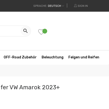
SPRACHE:
DEUTSCH
SIGN IN

OFF-Road Zubehör
Beleuchtung
Felgen und Reifen
fer VW Amarok 2023+