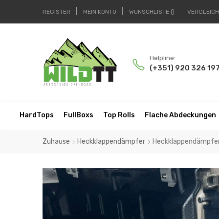
REGISTER
MEIN KONTO
WUNSCHLISTE
VERGLEIC
Helpline:
(+351) 920 326 19
HardTops
FullBoxs
Top Rolls
Flache Abdeckungen
Zuhause
Heckklappendämpfer
Heckklappendämpfe