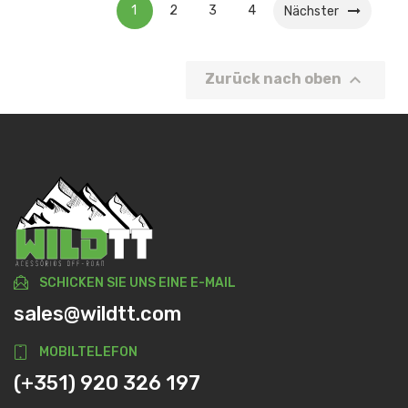
1
2
3
4
Nächster

Zurück nach oben
SCHICKEN SIE UNS EINE E-MAIL
sales@wildtt.com
MOBILTELEFON
(+351) 920 326 197