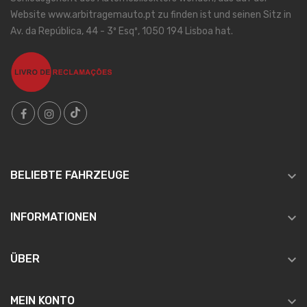
Website www.arbitragemauto.pt zu finden ist und seinen Sitz in
Av. da República, 44 - 3º Esqº, 1050 194 Lisboa hat.

BELIEBTE FAHRZEUGE

INFORMATIONEN

ÜBER

MEIN KONTO