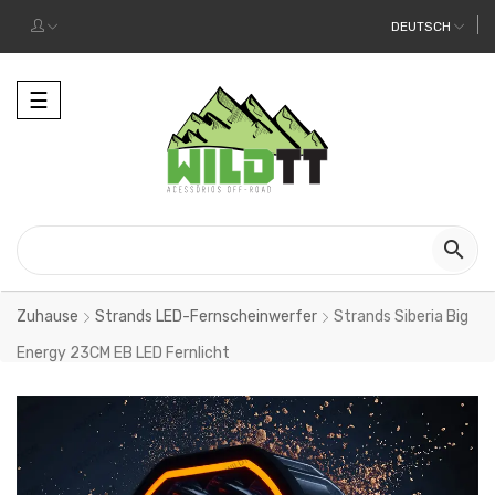
DEUTSCH
Toggle
☰
navigation

Zuhause
Strands LED-Fernscheinwerfer
Strands Siberia Big
Energy 23CM EB LED Fernlicht