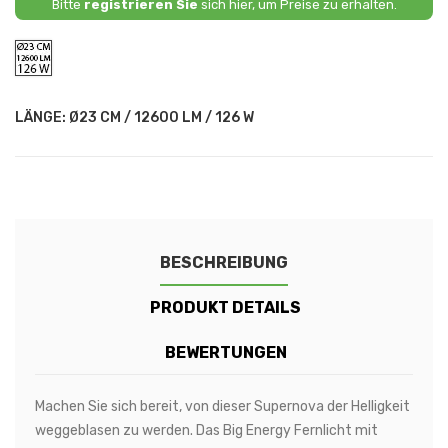
Bitte
registrieren Sie
sich hier, um Preise zu erhalten.
Ø23
CM
/
12600
LM
LÄNGE: Ø23 CM / 12600 LM / 126 W
/
126
W
BESCHREIBUNG
PRODUKT DETAILS
BEWERTUNGEN
Machen Sie sich bereit, von dieser Supernova der Helligkeit
weggeblasen zu werden. Das Big Energy Fernlicht mit