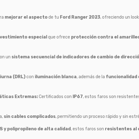
ara
mejorar el aspecto
de tu
Ford Ranger 2023
, ofreciendo un loo
vestimiento especial
que ofrece
protección contra el amarilleo
con un
sistema secuencial de indicadores de cambio de direcci
diurna (DRL)
con
iluminación blanca
, además de la
funcionalidad
máticas Extremas:
Certificados con
IP67
, estos faros son resistent
a,
sin cables complicados
, permitiendo un proceso rápido y sin estr
S y polipropileno de alta calidad
, estos faros son
resistentes al 