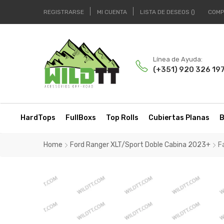
REGISTRARSE
MI CUENTA
LISTA DE DESEOS
COMP
Línea de Ayuda:
(+351) 920 326 19
HardTops
FullBoxs
Top Rolls
Cubiertas Planas
B
Home
Ford Ranger XLT/Sport Doble Cabina 2023+
F