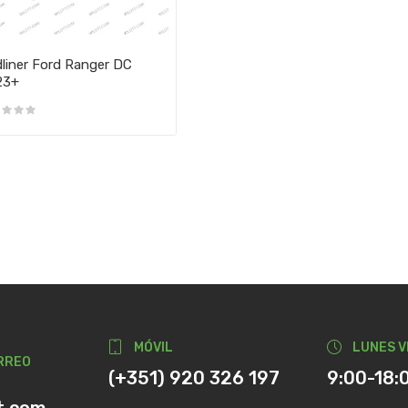
liner Ford Ranger DC
23+
MÓVIL
LUNES V
RREO
(+351) 920 326 197
9:00-18: