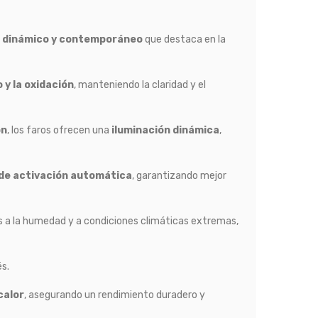
k
dinámico y contemporáneo
que destaca en la
 y la oxidación
, manteniendo la claridad y el
ón
, los faros ofrecen una
iluminación dinámica
,
 de activación automática
, garantizando mejor
es a la humedad y a condiciones climáticas extremas,
és.
calor
, asegurando un rendimiento duradero y