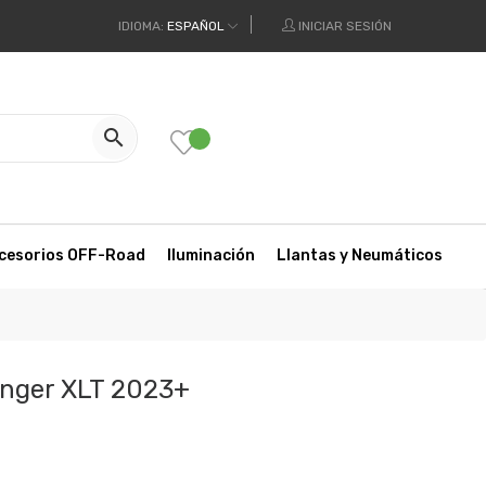
IDIOMA:
ESPAÑOL
INICIAR SESIÓN

cesorios OFF-Road
Iluminación
Llantas y Neumáticos
anger XLT 2023+