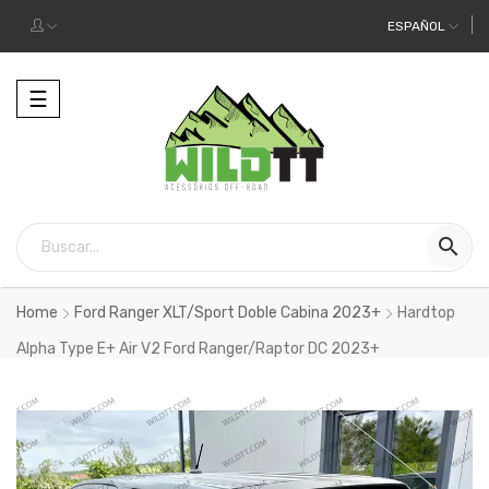
ESPAÑOL
Alternar
☰
la
navegación

Home
Ford Ranger XLT/Sport Doble Cabina 2023+
Hardtop
Alpha Type E+ Air V2 Ford Ranger/Raptor DC 2023+