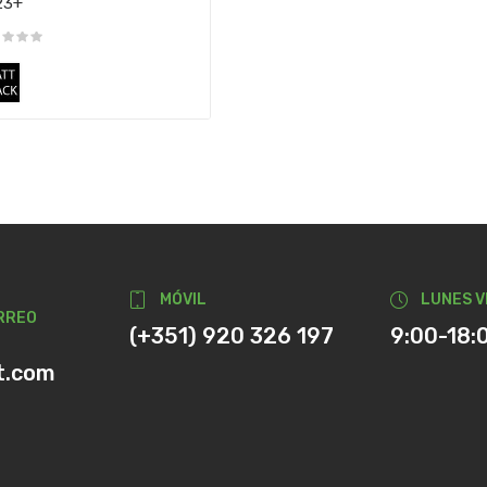
23+
MÓVIL
LUNES V
RREO
(+351) 920 326 197
9:00-18:
t.com