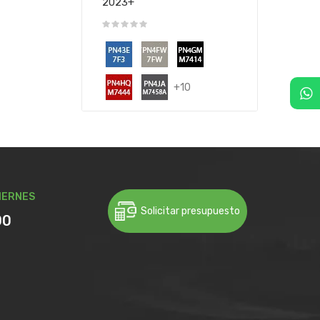
2023+
+10
IERNES
Solicitar presupuesto
00