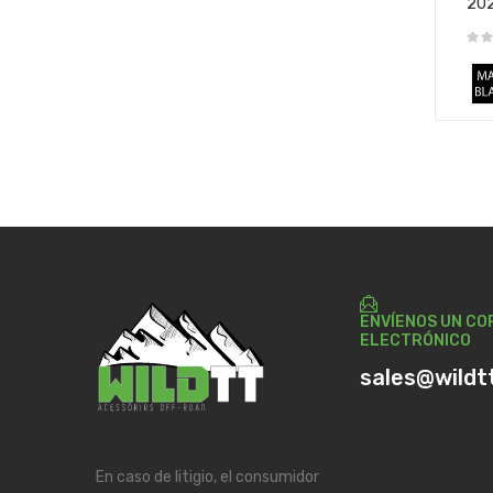
20
ENVÍENOS UN CO
ELECTRÓNICO
sales@wildt
En caso de litigio, el consumidor