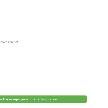
oble cara 3M
ístrese aquí
para obtener los precios.