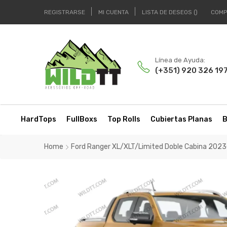
REGISTRARSE
MI CUENTA
LISTA DE DESEOS
COMP
Línea de Ayuda:
(+351) 920 326 19
HardTops
FullBoxs
Top Rolls
Cubiertas Planas
B
Home
Ford Ranger XL/XLT/Limited Doble Cabina 202