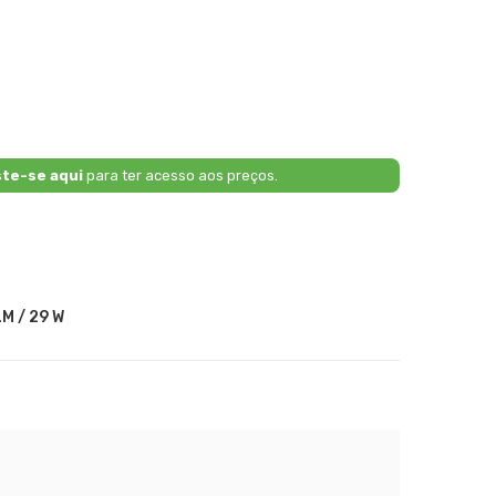
ste-se aqui
para ter acesso aos preços.
M / 29 W