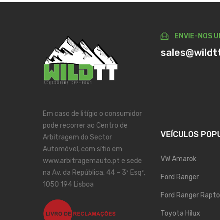
ENVIE-NOS U
sales@wildt
Em caso de litígio o consumidor
pode recorrer ao Centro de
VEÍCULOS POP
Arbitragem do Sector
Automóvel, com sítio em
VW Amarok
www.arbitragemauto.pt e sede
na Av. da República, 44 – 3º Esqº,
Ford Ranger
1050 194 Lisboa
Ford Ranger Rapto
Toyota Hilux