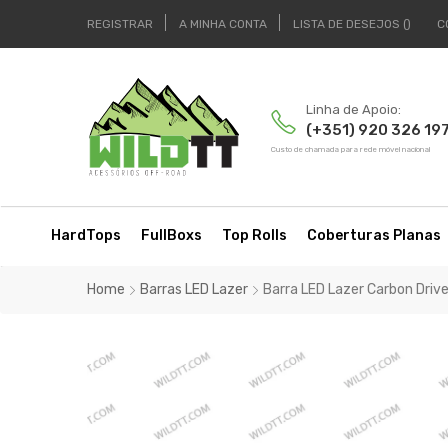
REGISTRAR
A MINHA CONTA
LISTA DE DESEJOS
C
Linha de Apoio:
(+351) 920 326 19
Custo de chamada para rede móvel nacional
HardTops
FullBoxs
Top Rolls
Coberturas Planas
Home
Barras LED Lazer
Barra LED Lazer Carbon Driv