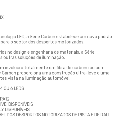
IX
cnologia LED, a Série Carbon estabelece um novo padrão
 para o sector dos desportos motorizados.
os no design e engenharia de materiais, a Série
s outras soluções de iluminação.
m invólucro totalmente em fibra de carbono ou com
ie Carbon proporciona uma construção ultra-leve e uma
tes vista na iluminação automóvel.
4 OU 6 LEDS
-PA12
IVE' DISPONÍVEIS
Y DISPONÍVEIS
VEL DOS DESPORTOS MOTORIZADOS DE PISTA E DE RALI