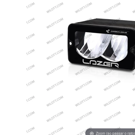
Zoom (ao passar o rato)