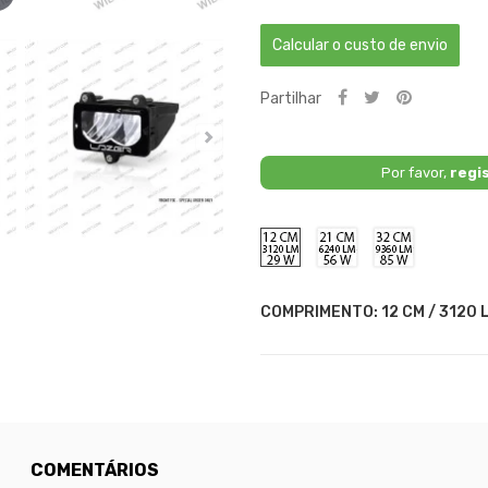
Calcular o custo de envio
Partilhar
Por favor,
regi
12
21
32
CM
CM
CM
/
/
/
3120
6240
9360
LM
LM
LM
COMPRIMENTO: 12 CM / 3120 L
/
/
/
29
56
85
W
W
W
COMENTÁRIOS