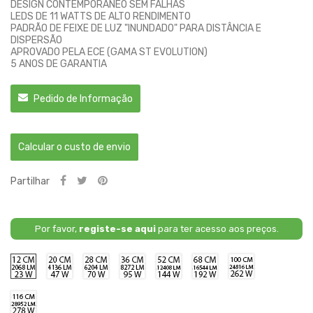
DESIGN CONTEMPORÂNEO SEM FALHAS
LEDS DE 11 WATTS DE ALTO RENDIMENTO
PADRÃO DE FEIXE DE LUZ "INUNDADO" PARA DISTÂNCIA E
DISPERSÃO
APROVADO PELA ECE (GAMA ST EVOLUTION)
5 ANOS DE GARANTIA
Pedido de Informação
Calcular o custo de envio
Partilhar
Por favor,
registe-se aqui
para ter acesso aos preços.
12CM
20
28
36
52
68
100
/
CM
CM
CM
CM
CM
CM
2068
/
/
/
/
/
/
LM
4136
6204
8272
12408
16544
24816
116
/
LM
LM
LM
LM
LM
LM
CM