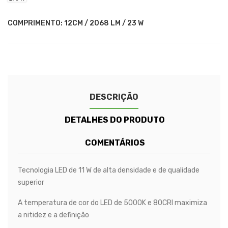
23
/
/
/
/
/
/
/
W
47
70
95
144
192
262
2852
W
W
W
W
W
W
LM
COMPRIMENTO: 12CM / 2068 LM / 23 W
/
278
W
DESCRIÇÃO
DETALHES DO PRODUTO
COMENTÁRIOS
Tecnologia LED de 11 W de alta densidade e de qualidade
superior
A temperatura de cor do LED de 5000K e 80CRI maximiza
a nitidez e a definição