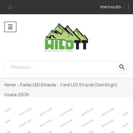
PORTUGUÊS
Alternar
☰
a
navegação

Home
Faróis LED Strands
Faról LED Strands Dark Kinght
Insane 25CM