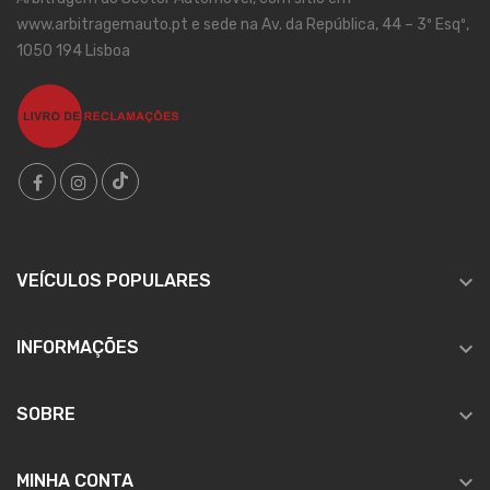
www.arbitragemauto.pt e sede na Av. da República, 44 – 3º Esqº,
1050 194 Lisboa

VEÍCULOS POPULARES

INFORMAÇÕES

SOBRE

MINHA CONTA