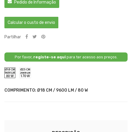
Pedido de Informação
Calcular o custo de envio
Partilhar
Por favor,
registe-se aqui
para ter acesso aos preços.
Ø18
Ø23
CM
CM
/
/
9600
20400
LM
LM
COMPRIMENTO: Ø18 CM / 9600 LM / 80 W
/
/
80
170
W
W