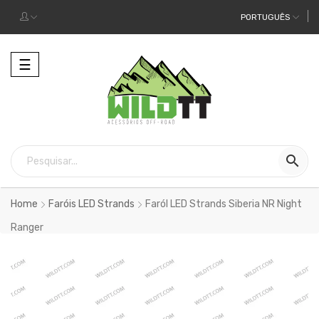
PORTUGUÊS
Alternar
☰
a
navegação

Home
Faróis LED Strands
Faról LED Strands Siberia NR Night
Ranger