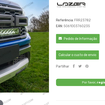
Referência:
FRR23782
EAN:
5061003760235
Pedido de Informação
Calcular o custo de envio
Partilhar
Por favor,
regi