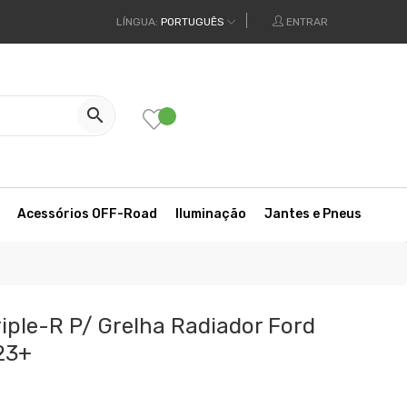
LÍNGUA:
PORTUGUÊS
ENTRAR

Acessórios OFF-Road
Iluminação
Jantes e Pneus
iple-R P/ Grelha Radiador Ford
23+