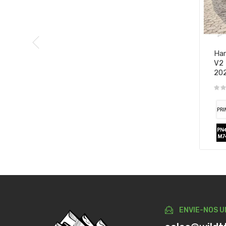
Har
V2 
20
ENVIE-NOS U