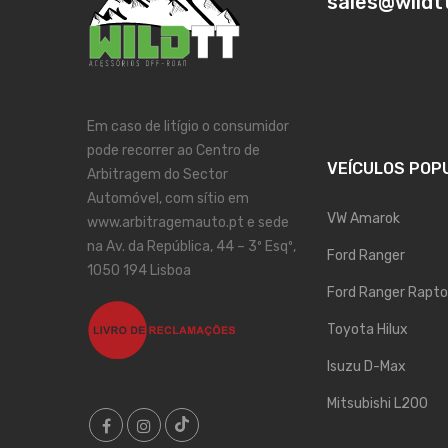
sales@wildt
Em caso de litígio o consumidor
pode recorrer ao Centro de
VEÍCULOS POP
Arbitragem do Sector
Automóvel, com sítio em
VW Amarok
www.arbitragemauto.pt e sede
na Av. da República, 44 – 3º Esqº,
Ford Ranger
1050 194 Lisboa
Ford Ranger Rapto
Toyota Hilux
Isuzu D-Max
Mitsubishi L200