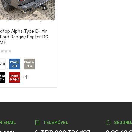
dtop Alpha Type E+ Air
Ford Ranger/Raptor DC
23+
+11
M EMAIL
TELEMÓVEL
SEGUND