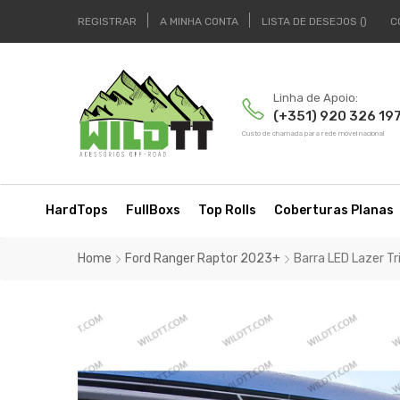
REGISTRAR
A MINHA CONTA
LISTA DE DESEJOS
C
Linha de Apoio:
(+351) 920 326 19
Custo de chamada para rede móvel nacional
HardTops
FullBoxs
Top Rolls
Coberturas Planas
Home
Ford Ranger Raptor 2023+
Barra LED Lazer T