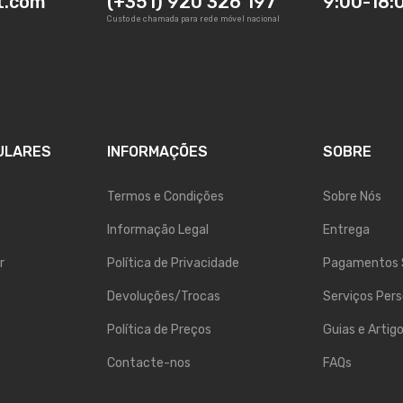
t.com
(+351) 920 326 197
9:00-18:
Custo de chamada para rede móvel nacional
ULARES
INFORMAÇÕES
SOBRE
Termos e Condições
Sobre Nós
Informação Legal
Entrega
r
Política de Privacidade
Pagamentos 
Devoluções/Trocas
Serviços Pers
Política de Preços
Guias e Artig
Contacte-nos
FAQs