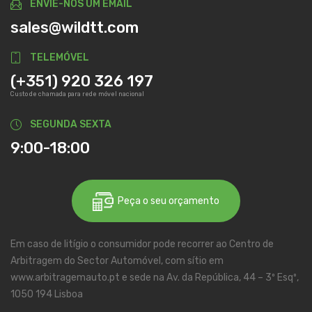
ENVIE-NOS UM EMAIL
sales@wildtt.com
TELEMÓVEL
(+351) 920 326 197
Custo de chamada para rede móvel nacional
SEGUNDA SEXTA
9:00-18:00
Peça o seu orçamento
Em caso de litígio o consumidor pode recorrer ao Centro de
Arbitragem do Sector Automóvel, com sítio em
www.arbitragemauto.pt e sede na Av. da República, 44 – 3º Esqº,
1050 194 Lisboa