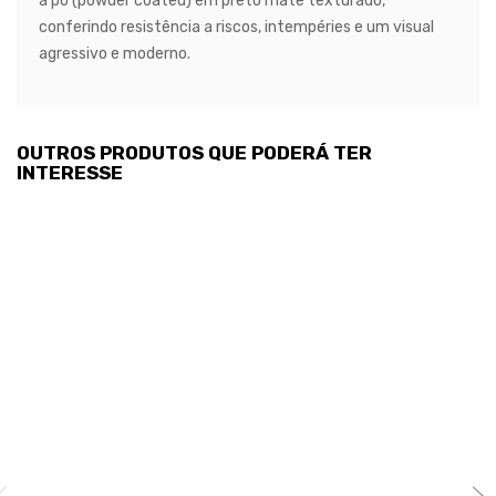
a pó (powder coated)
em
preto mate texturado
,
conferindo
resistência a riscos, intempéries e um visual
agressivo e moderno
.
OUTROS PRODUTOS QUE PODERÁ TER
INTERESSE