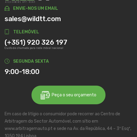
ENVIE-NOS UM EMAIL
sales@wildtt.com
TELEMÓVEL
(+351) 920 326 197
Custo de chamada para rede móvel nacional
SEGUNDA SEXTA
9:00-18:00
Peça o seu orçamento
Em caso de litígio o consumidor pode recorrer ao Centro de
Arbitragem do Sector Automóvel, com sítio em
www.arbitragemauto.pt e sede na Av. da República, 44 – 3º Esqº,
1050 194 Lisboa