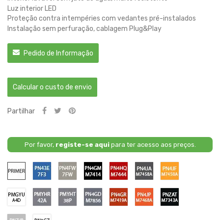
Luz interior LED
Proteção contra intempéries com vedantes pré-instalados
Instalação sem perfuração, cablagem Plug&Play
Pedido de Informação
Calcular o custo de envio
Partilhar
Por favor,
registe-se aqui
para ter acesso aos preços.
Primário
PN43E
PN4FW
PN4GM
PN4HQ
PN4JA
PN4JF
/
/
/
/
/
/
7F3
7FW
M7414
M7444
M7458A
M7450A
-
-
-
-
-
-
PMYFU
PMYHR
PMYHT
PN4GD
PN4GR
PN4JP
PNZAT
BLUE
DIFFUSED
AGATE
RAPID
CARBONIZED
CYBER
/
/
/
/
/
/
/
LIGHTNING
SILVER
BLACK
/
GREY
ORANGE
A4D
42A
38P
M7856
M7419A
M7468A
M7343A
LUCID
-
-
-
-
-
-
-
PNZJB
PN3GZ