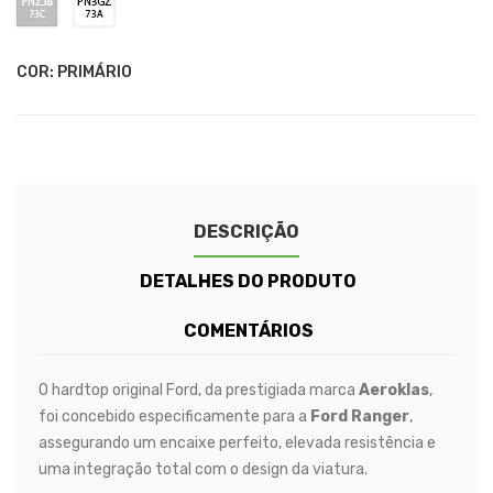
RED
ARTIC
METEOR
ALUMINIUM
CONQUER
SEDONA
CODE
SHADOW
/
/
WHITE
GREY
METALLIC
GREY
ORANGE
ORANGE
/
73C
73A
(RAPTOR)
(RAPTOR)
(RAPTOR)
(RAPTOR)
(RAPTOR)
(RAPTOR)
ABSOLUTE
-
-
BALCK
MOONDUST
FROZEN
COR: PRIMÁRIO
(RAPTOR)
SILVER
WHITE
DESCRIÇÃO
DETALHES DO PRODUTO
COMENTÁRIOS
O hardtop original Ford, da prestigiada marca
Aeroklas
,
foi concebido especificamente para a
Ford Ranger
,
assegurando um encaixe perfeito, elevada resistência e
uma integração total com o design da viatura.