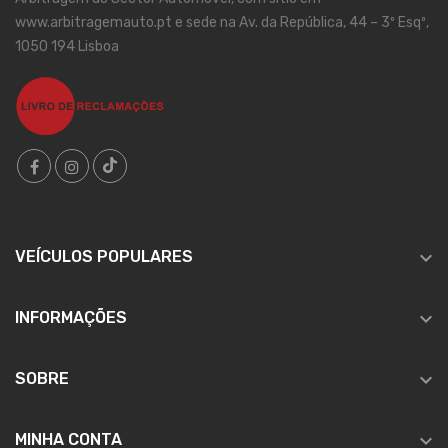
www.arbitragemauto.pt e sede na Av. da República, 44 – 3º Esqº,
1050 194 Lisboa

VEÍCULOS POPULARES

INFORMAÇÕES

SOBRE

MINHA CONTA