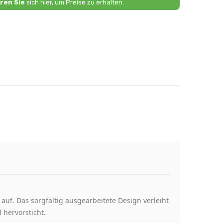
ren Sie
sich hier, um Preise zu erhalten.
auf. Das sorgfältig ausgearbeitete Design verleiht
 hervorsticht.