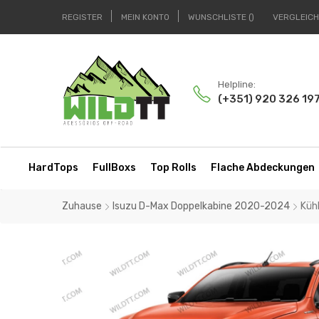
REGISTER
MEIN KONTO
WUNSCHLISTE
VERGLEIC
Helpline:
(+351) 920 326 19
HardTops
FullBoxs
Top Rolls
Flache Abdeckungen
Zuhause
Isuzu D-Max Doppelkabine 2020-2024
Küh