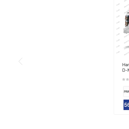
Har
D-