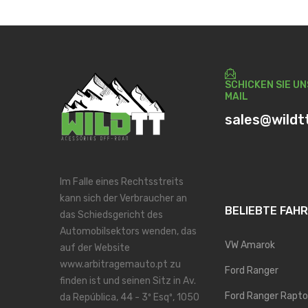
SCHICKEN SIE UN
MAIL
sales@wildt
Im Falle eines Rechtsstreits
kann sich der Verbraucher an
BELIEBTE FAH
das Schiedsgericht des
Automobilsektors wenden, das
VW Amarok
auf der Website
www.arbitragemauto.pt zu
Ford Ranger
finden ist und seinen Sitz in Av.
Ford Ranger Rapto
da República, 44 - 3º Esqº, 1050