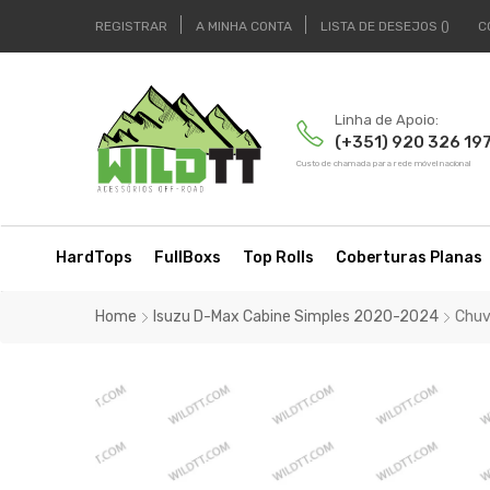
REGISTRAR
A MINHA CONTA
LISTA DE DESEJOS
C
Linha de Apoio:
(+351) 920 326 19
Custo de chamada para rede móvel nacional
HardTops
FullBoxs
Top Rolls
Coberturas Planas
Home
Isuzu D-Max Cabine Simples 2020-2024
Chuv