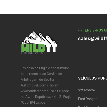
ENVIE-NOS U
sales@wildt
Em caso de litígio o consumidor
pode recorrer ao Centro de
VEÍCULOS POP
Arbitragem do Sector
Automóvel, com sítio em
VW Amarok
www.arbitragemauto.pt e sede
na Av. da República, 44 – 3º Esqº,
Ford Ranger
1050 194 Lisboa