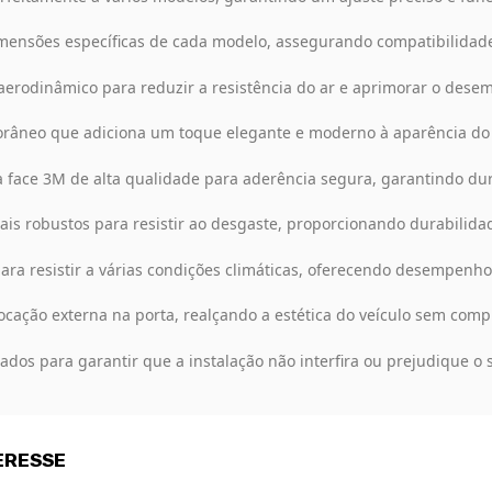
ensões específicas de cada modelo, assegurando compatibilidade
erodinâmico para reduzir a resistência do ar e aprimorar o desem
âneo que adiciona um toque elegante e moderno à aparência do 
 face 3M de alta qualidade para aderência segura, garantindo dura
is robustos para resistir ao desgaste, proporcionando durabilida
ra resistir a várias condições climáticas, oferecendo desempenho 
cação externa na porta, realçando a estética do veículo sem comp
ados para garantir que a instalação não interfira ou prejudique o s
ERESSE