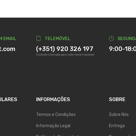
M EMAIL
TELEMÓVEL
SEGUND
t.com
(+351) 920 326 197
9:00-18:
Custo de chamada para rede móvel nacional
ULARES
INFORMAÇÕES
SOBRE
Termos e Condições
Sobre Nós
Informação Legal
Entrega