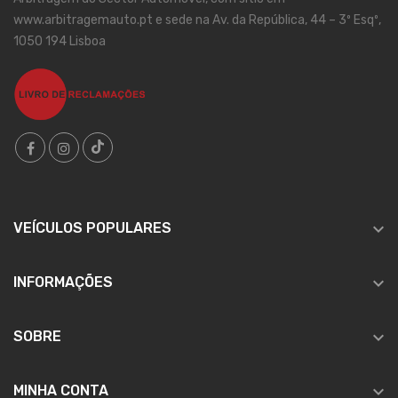
www.arbitragemauto.pt e sede na Av. da República, 44 – 3º Esqº,
1050 194 Lisboa

VEÍCULOS POPULARES

INFORMAÇÕES

SOBRE

MINHA CONTA