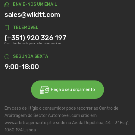
ENVIE-NOS UM EMAIL
sales@wildtt.com
TELEMÓVEL
(+351) 920 326 197
Custo de chamada para rede móvel nacional
SEGUNDA SEXTA
9:00-18:00
Peça o seu orçamento
Em caso de litígio o consumidor pode recorrer ao Centro de
Arbitragem do Sector Automóvel, com sítio em
www.arbitragemauto.pt e sede na Av. da República, 44 – 3º Esqº,
1050 194 Lisboa