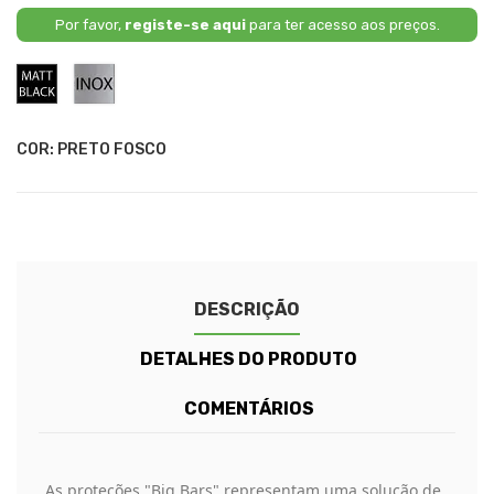
Por favor,
registe-se aqui
para ter acesso aos preços.
Preto
Inox
Fosco
COR: PRETO FOSCO
DESCRIÇÃO
DETALHES DO PRODUTO
COMENTÁRIOS
As proteções "Big Bars" representam uma solução de