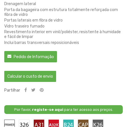
Drenagem lateral
Porta da bagageira com estrutura totalmente reforçada com
fibra de vidro
Portas laterais em fibra de vidro
Vidro traseiro fumado
Revestimento interior em vinil/poliéster, resistente à humidade
e fácil de limpar
Inclui barras transversais reposicionáveis
Pedido de Informação
Calcular o custo de envio
Partilhar
Por favor,
registe-se aqui
para ter acesso aos preços.
Primário
326
A31
A32K
B24
CAP
K26
-
-
-
-
-
-