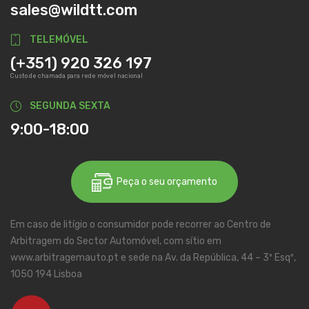
sales@wildtt.com
TELEMÓVEL
(+351) 920 326 197
Custo de chamada para rede móvel nacional
SEGUNDA SEXTA
9:00-18:00
Peça o seu orçamento
Em caso de litígio o consumidor pode recorrer ao Centro de
Arbitragem do Sector Automóvel, com sítio em
www.arbitragemauto.pt e sede na Av. da República, 44 – 3º Esqº,
1050 194 Lisboa