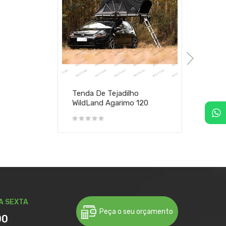
Tenda De Tejadilho
WildLand Agarimo 120
A SEXTA
Peça o seu orçamento
00