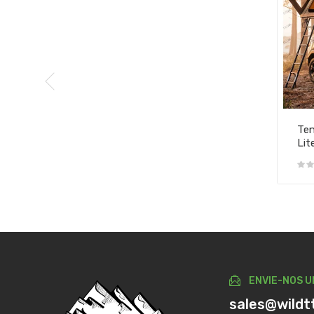
Ten
Lit
ENVIE-NOS U
sales@wildt