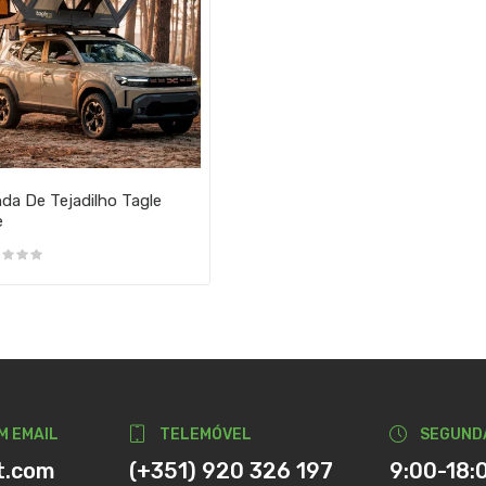
da De Tejadilho Tagle
e
M EMAIL
TELEMÓVEL
SEGUND
t.com
(+351) 920 326 197
9:00-18: