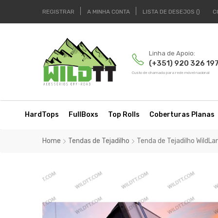
REGISTRAR
A MINHA CONTA
LISTA DE DESEJOS
C
Linha de Apoio:
(+351) 920 326 19
Custo de chamada para rede móvel nacional
HardTops
FullBoxs
Top Rolls
Coberturas Planas
Home
Tendas de Tejadilho
Tenda de Tejadilho WildL