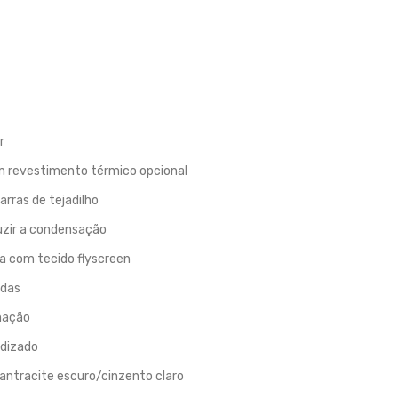
r
um revestimento térmico opcional
rras de tejadilho
duzir a condensação
a com tecido flyscreen
adas
umação
odizado
ntracite escuro/cinzento claro