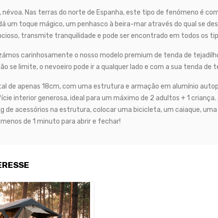
o, névoa. Nas terras do norte de Espanha, este tipo de fenómeno é c
lhe dá um toque mágico, um penhasco à beira-mar através do qual se de
ioso, transmite tranquilidade e pode ser encontrado em todos os tip
zámos carinhosamente o nosso modelo premium de tenda de tejadilho d
? Não se limite, o nevoeiro pode ir a qualquer lado e com a sua tenda d
otal de apenas 18cm, com uma estrutura e armação em alumínio autopo
cie interior generosa, ideal para um máximo de 2 adultos + 1 criança.
g de acessórios na estrutura, colocar uma bicicleta, um caiaque, uma 
enos de 1 minuto para abrir e fechar!
ERESSE