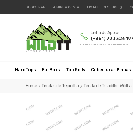
REGISTRAR
A MINHA CONTA
LISTA DE DESEJOS
C
Linha de Apoio:
(+351) 920 326 19
Custo de chamada para rede móvel nacional
HardTops
FullBoxs
Top Rolls
Coberturas Planas
Home
Tendas de Tejadilho
Tenda de Tejadilho WildL