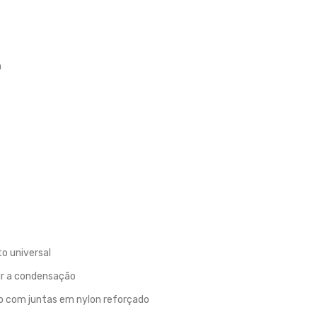
m
o universal
ir a condensação
o com juntas em nylon reforçado