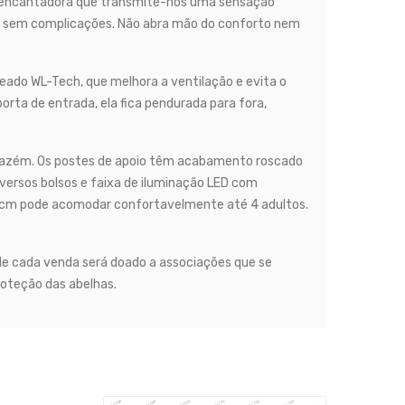
uz encantadora que transmite-nos uma sensação
o, sem complicações. Não abra mão do conforto nem
eado WL-Tech, que melhora a ventilação e evita o
rta de entrada, ela fica pendurada para fora,
armazém. Os postes de apoio têm acabamento roscado
iversos bolsos e faixa de iluminação LED com
0cm pode acomodar confortavelmente até 4 adultos.
ro de cada venda será doado a associações que se
roteção das abelhas.