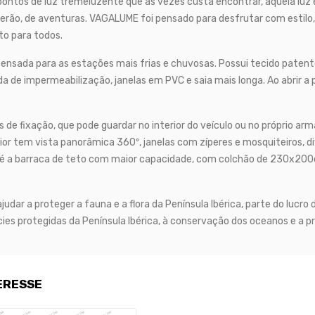
pontos de luz tremeluzente que às vezes custa encontrar, aquela l
verão, de aventuras. VAGALUME foi pensado para desfrutar com estil
to para todos.
nsada para as estações mais frias e chuvosas. Possui tecido patent
e impermeabilização, janelas em PVC e saia mais longa. Ao abrir a po
de fixação, que pode guardar no interior do veículo ou no próprio 
rior tem vista panorâmica 360º, janelas com zíperes e mosquiteiros, d
 é a barraca de teto com maior capacidade, com colchão de 230x20
ajudar a proteger a fauna e a flora da Península Ibérica, parte do luc
es protegidas da Península Ibérica, à conservação dos oceanos e a p
ERESSE