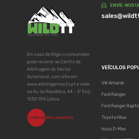
ENVIE-NOS U
sales@wildt
Em caso de litígio o consumidor
pode recorrer ao Centro de
VEÍCULOS POP
Arbitragem do Sector
Automóvel, com sítio em
VW Amarok
www.arbitragemauto.pt e sede
na Av. da República, 44 – 3º Esqº,
Ford Ranger
1050 194 Lisboa
Ford Ranger Rapto
Toyota Hilux
Isuzu D-Max