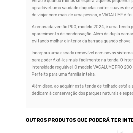
verão e quando menos se espera, aqueles pequenos 
agradável, uma saudade daquelas noites suaves de 
de viajar com mais de uma pessoa, o VAGALUME é fei
A renovada versão PRO, modelo 2024, é uma tenda pe
aparecimento de condensação. Além de dupla camada d
evitando molhar o interior da barraca quando chove.
Incorpora uma escada removível com novos sistemas 
para poder fixá-los mais facilmente na tenda. O inte
intensidade regulável. O modelo VAGALUME PRO 200
Perfeito para uma família inteira.
Além disso, ao adquirir esta tenda de telhado está a 
dedicam à conservação dos parques naturais e espéci
OUTROS PRODUTOS QUE PODERÁ TER INT