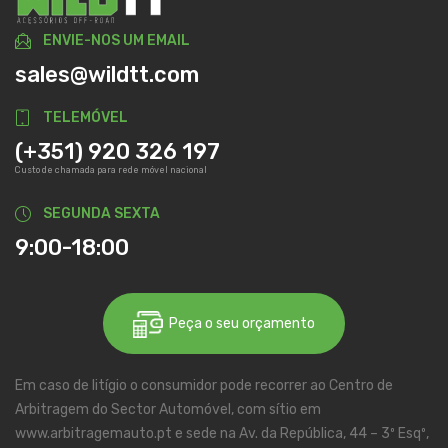
ENVIE-NOS UM EMAIL
sales@wildtt.com
TELEMÓVEL
(+351) 920 326 197
Custo de chamada para rede móvel nacional
SEGUNDA SEXTA
9:00-18:00
Peça o seu orçamento
Em caso de litígio o consumidor pode recorrer ao Centro de
Arbitragem do Sector Automóvel, com sítio em
www.arbitragemauto.pt e sede na Av. da República, 44 – 3º Esqº,