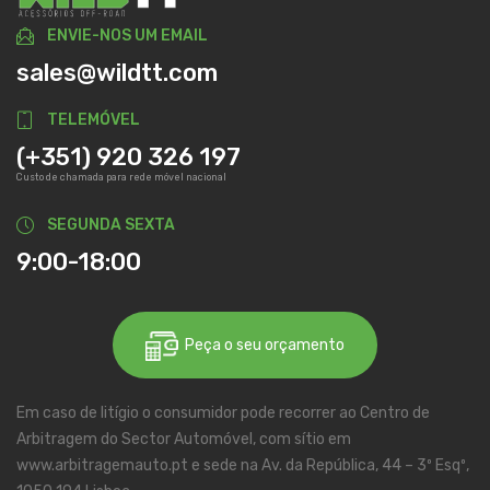
ENVIE-NOS UM EMAIL
sales@wildtt.com
TELEMÓVEL
(+351) 920 326 197
Custo de chamada para rede móvel nacional
SEGUNDA SEXTA
9:00-18:00
Peça o seu orçamento
Em caso de litígio o consumidor pode recorrer ao Centro de
Arbitragem do Sector Automóvel, com sítio em
www.arbitragemauto.pt e sede na Av. da República, 44 – 3º Esqº,