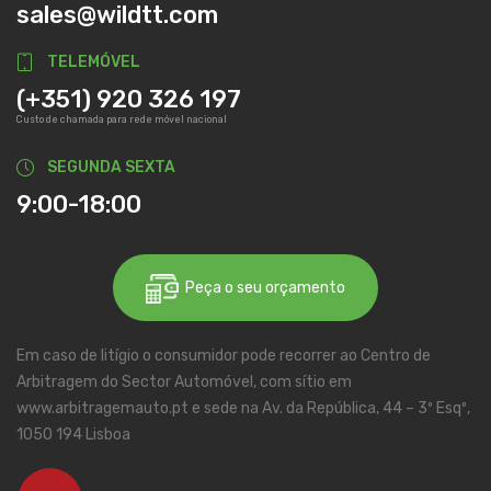
sales@wildtt.com
TELEMÓVEL
(+351) 920 326 197
Custo de chamada para rede móvel nacional
SEGUNDA SEXTA
9:00-18:00
Peça o seu orçamento
Em caso de litígio o consumidor pode recorrer ao Centro de
Arbitragem do Sector Automóvel, com sítio em
www.arbitragemauto.pt e sede na Av. da República, 44 – 3º Esqº,
1050 194 Lisboa