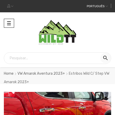
PORTUGUÊS
Alternar
☰
a
navegação

Home
VW Amarok Aventura 2023+
Estribos Wild C/ Step VW
Amarok 2023+