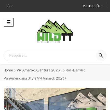
PORTUGUÊS
Alternar
☰
a
navegação

Home
VW Amarok Aventura 2023+
Roll-Bar Wild
PanAmericana Style VW Amarok 2023+