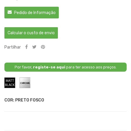
Pedido de Informação
Calcular o custo de envio
Partilhar
Por favor,
registe-se aqui
para ter acesso aos preços.
Preto
Cromado
Fosco
COR: PRETO FOSCO