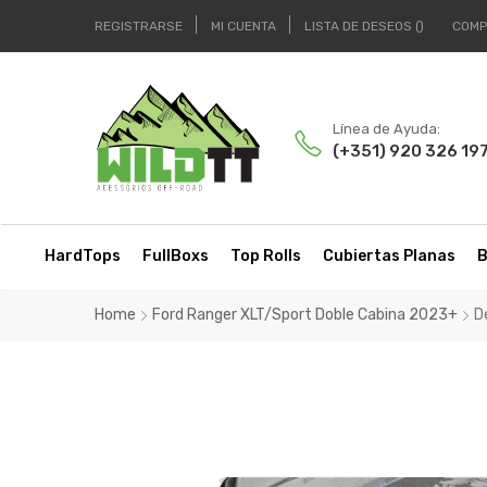
REGISTRARSE
MI CUENTA
LISTA DE DESEOS
COMP
Línea de Ayuda:
(+351) 920 326 19
HardTops
FullBoxs
Top Rolls
Cubiertas Planas
B
Home
Ford Ranger XLT/Sport Doble Cabina 2023+
D