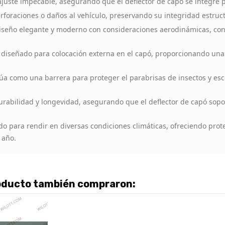
juste impecable, asegurando que el deflector de capó se integre p
foraciones o daños al vehículo, preservando su integridad estructu
seño elegante y moderno con consideraciones aerodinámicas, cont
diseñado para colocación externa en el capó, proporcionando una 
úa como una barrera para proteger el parabrisas de insectos y es
rabilidad y longevidad, asegurando que el deflector de capó sopo
o para rendir en diversas condiciones climáticas, ofreciendo protec
 año.
roducto también compraron: