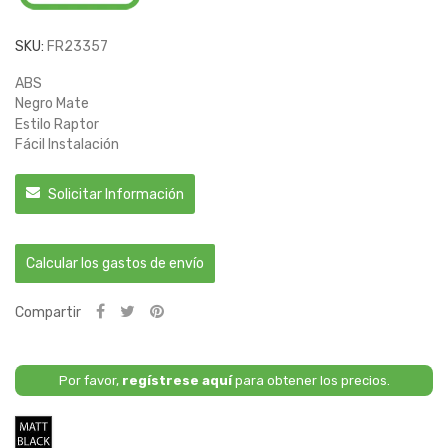
SKU:
FR23357
ABS
Negro Mate
Estilo Raptor
Fácil Instalación
Solicitar Información
Calcular los gastos de envío
Compartir
Por favor,
regístrese aquí
para obtener los precios.
Negro
Mate