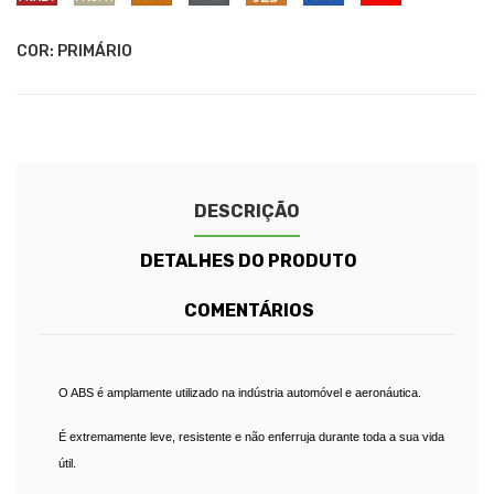
(RAPTOR)
WHITE
Red
Blue
Blue
Grey
Orange
Black
73B
73N
73P
7FD
7FG
738A
Race
-
-
-
-
-
-
Red
Colorado
Oyster
Pride
Conquer
Sabre
Performance
COR: PRIMÁRIO
Red
Silver
Orange
Grey
Orange
Blue
(Raptor)
(Wildtrak)
(Raptor)
DESCRIÇÃO
DETALHES DO PRODUTO
COMENTÁRIOS
O ABS é amplamente utilizado na indústria automóvel e aeronáutica.
É extremamente leve, resistente e não enferruja durante toda a sua vida
útil.