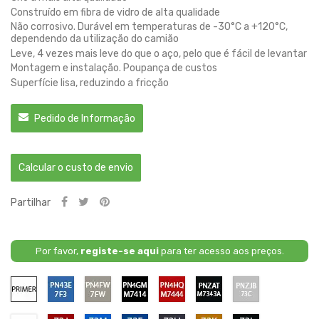
Construído em fibra de vidro de alta qualidade
Não corrosivo. Durável em temperaturas de -30°C a +120°C,
dependendo da utilização do camião
Leve, 4 vezes mais leve do que o aço, pelo que é fácil de levantar
Montagem e instalação. Poupança de custos
Superfície lisa, reduzindo a fricção
Pedido de Informação
Calcular o custo de envio
Partilhar
Por favor,
registe-se aqui
para ter acesso aos preços.
Primário
PN43E
PN4FW
PN4GM
PN4HQ
PNZAT
PNZJB
/
/
/
/
/
/
7F3
7FW
M7414
M7444
M7343A
73C
-
-
-
-
-
-