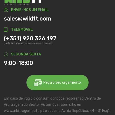
ENVIE-NOS UM EMAIL
sales@wildtt.com
TELEMÓVEL
(+351) 920 326 197
Custo de chamada para rede móvel nacional
SEGUNDA SEXTA
9:00-18:00
Peça o seu orçamento
Em caso de litígio o consumidor pode recorrer ao Centro de
Arbitragem do Sector Automóvel, com sítio em
www.arbitragemauto.pt e sede na Av. da República, 44 – 3º Esqº,